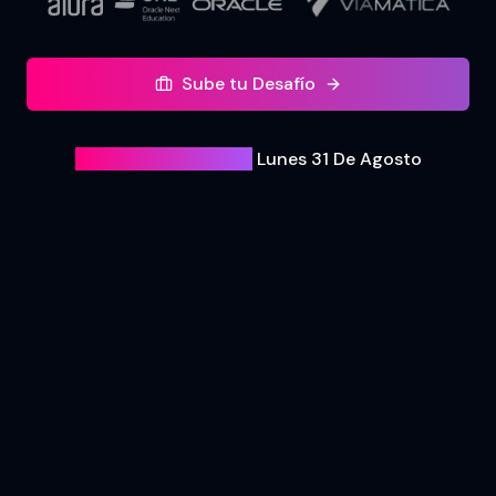
Sube tu Desafío
Próxima Simulación:
Lunes
31
De
Agosto