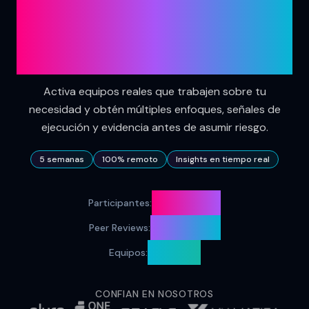
antes de invertir
en él
Activa equipos reales que trabajen sobre tu
necesidad y obtén múltiples enfoques, señales de
ejecución y evidencia antes de asumir riesgo.
5 semanas
100% remoto
Insights en tiempo real
25.863
Participantes
:
63.340
Peer Reviews
:
3560
Equipos
:
CONFIAN EN NOSOTROS